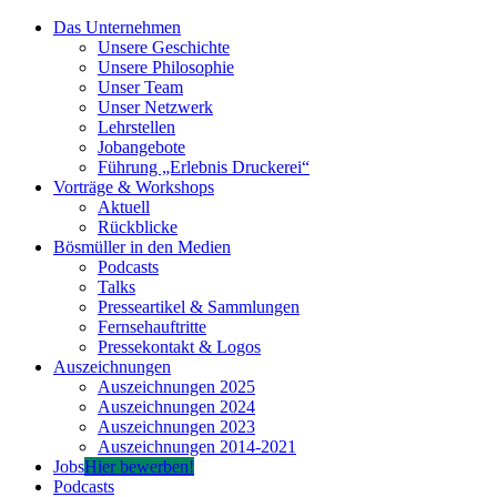
Zum
Das Unternehmen
Inhalt
Unsere Geschichte
springen
Unsere Philosophie
Unser Team
Unser Netzwerk
Lehrstellen
Jobangebote
Führung „Erlebnis Druckerei“
Vorträge & Workshops
Aktuell
Rückblicke
Bösmüller in den Medien
Podcasts
Talks
Presseartikel & Sammlungen
Fernsehauftritte
Pressekontakt & Logos
Auszeichnungen
Auszeichnungen 2025
Auszeichnungen 2024
Auszeichnungen 2023
Auszeichnungen 2014-2021
Jobs
Hier bewerben!
Podcasts