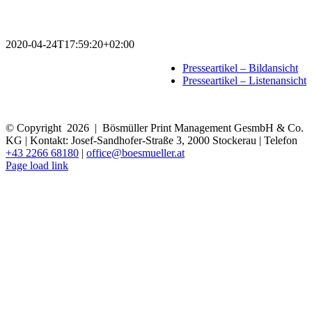
2020-04-24T17:59:20+02:00
Datenschutz
Presseartikel – Bildansicht
Impressum
Presseartikel – Listenansicht
AGB
Erklärungen zur Barrierefreiheit
© Copyright
2026 | Bösmüller Print Management GesmbH & Co.
KG | Kontakt: Josef-Sandhofer-Straße 3, 2000 Stockerau | Telefon
+43 2266 68180
|
office@boesmueller.at
Page load link
Nach
oben