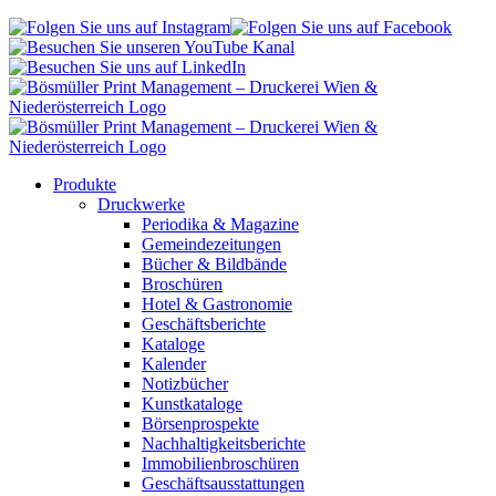
Folgen
Folgen
Besuc
Sie
Sie
Besuchen
Sie
uns
uns
Sie
unser
auf
auf
uns
YouT
Instagram
Facebook
auf
Kanal
LinkedIn
Produkte
Druckwerke
Periodika & Magazine
Gemeindezeitungen
Bücher & Bildbände
Broschüren
Hotel & Gastronomie
Geschäftsberichte
Kataloge
Kalender
Notizbücher
Kunstkataloge
Börsenprospekte
Nachhaltigkeitsberichte
Immobilienbroschüren
Geschäftsausstattungen